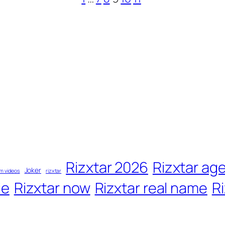
Rizxtar 2026
Rizxtar ag
Joker
m videos
rizxtar
ie
Rizxtar now
Rizxtar real name
Ri