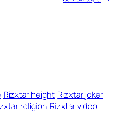
e
Rizxtar height
Rizxtar joker
zxtar religion
Rizxtar video