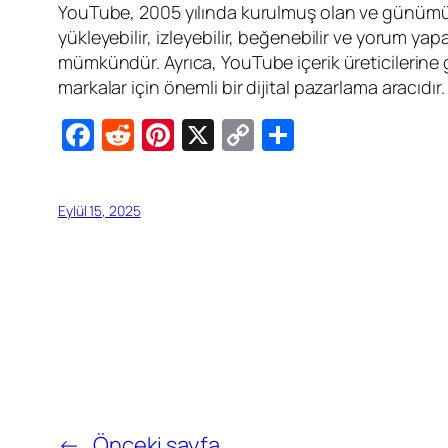
YouTube, 2005 yılında kurulmuş olan ve günümüz
yükleyebilir, izleyebilir, beğenebilir ve yorum ya
mümkündür. Ayrıca, YouTube içerik üreticilerine ge
markalar için önemli bir dijital pazarlama aracıdır.
Facebook
Reddit
Pinterest
X
Copy
Share
Link
Eylül 15, 2025
←
Önceki sayfa