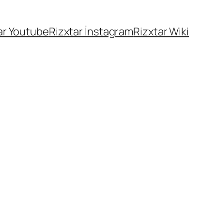
ar Youtube
Rizxtar İnstagram
Rizxtar Wiki