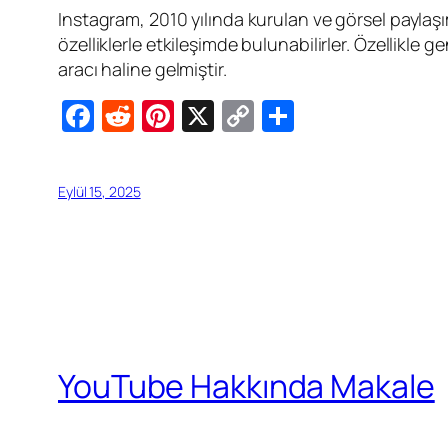
Instagram, 2010 yılında kurulan ve görsel paylaşım
özelliklerle etkileşimde bulunabilirler. Özellikle g
aracı haline gelmiştir.
Facebook
Reddit
Pinterest
X
Copy
Share
Link
Eylül 15, 2025
YouTube Hakkında Makale