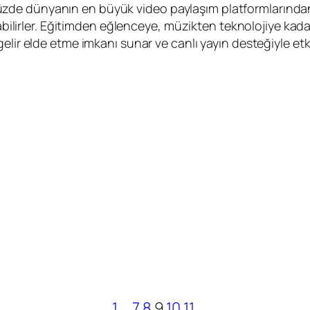
de dünyanın en büyük video paylaşım platformlarından b
pabilirler. Eğitimden eğlenceye, müzikten teknolojiye kada
lir elde etme imkanı sunar ve canlı yayın desteğiyle etkil
1
…
7
8
9
10
11