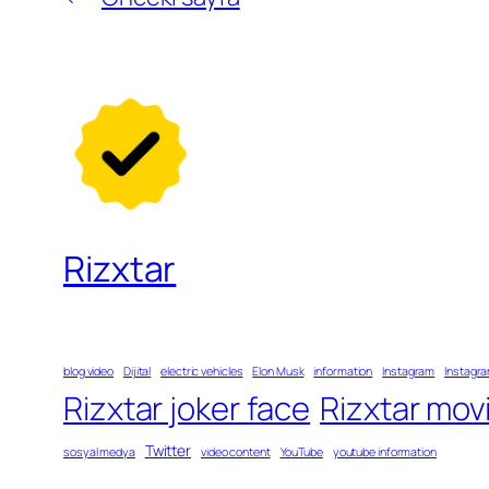
Rizxtar
blog video
Dijital
electric vehicles
Elon Musk
information
Instagram
Instagra
Rizxtar joker face
Rizxtar mov
Twitter
sosyal medya
video content
YouTube
youtube information