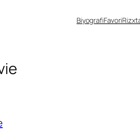
Biyografi
Favori
Rizxt
vie
e