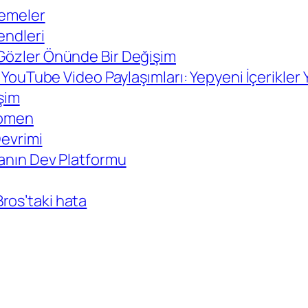
lemeler
endleri
 Gözler Önünde Bir Değişim
e YouTube Video Paylaşımları: Yepyeni İçerikler 
eşim
enomen
Devrimi
yanın Dev Platformu
ros’taki hata