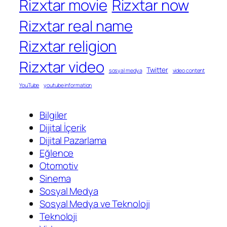
Rizxtar movie
Rizxtar now
Rizxtar real name
Rizxtar religion
Rizxtar video
Twitter
sosyal medya
video content
YouTube
youtube information
Bilgiler
Dijital İçerik
Dijital Pazarlama
Eğlence
Otomotiv
Sinema
Sosyal Medya
Sosyal Medya ve Teknoloji
Teknoloji