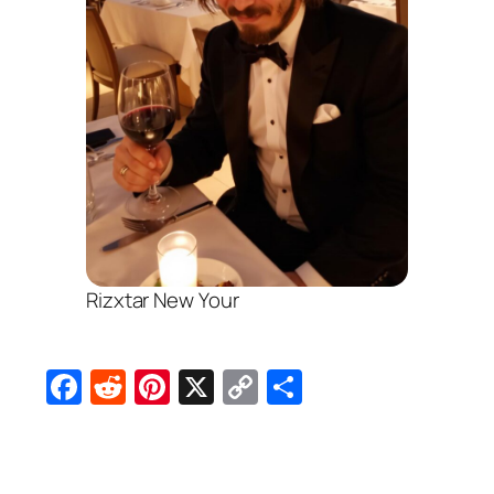
Rizxtar New Your
Facebook
Reddit
Pinterest
X
Copy
Share
Link