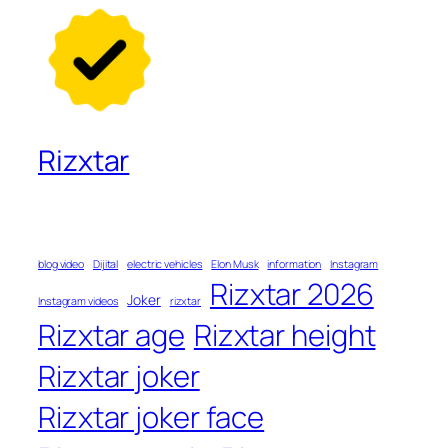
Rizxtar
blog video
Dijital
electric vehicles
Elon Musk
information
Instagram
Rizxtar 2026
Joker
Instagram videos
rizxtar
Rizxtar age
Rizxtar height
Rizxtar joker
Rizxtar joker face