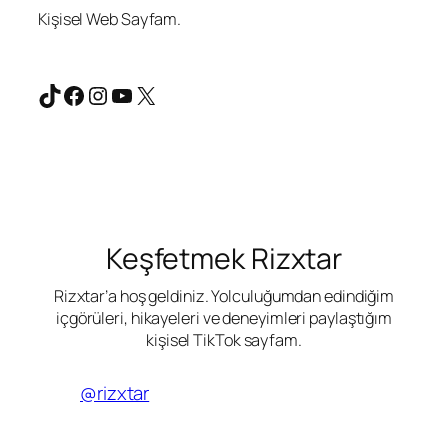
Kişisel Web Sayfam.
TikTok
Facebook
Instagram
YouTube
X
Keşfetmek Rizxtar
Rizxtar’a hoş geldiniz. Yolculuğumdan edindiğim
içgörüleri, hikayeleri ve deneyimleri paylaştığım
kişisel TikTok sayfam.
@rizxtar