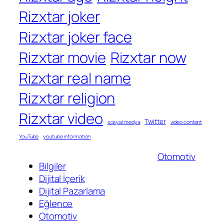
Rizxtar joker
Rizxtar joker face
Rizxtar movie
Rizxtar now
Rizxtar real name
Rizxtar religion
Rizxtar video
Twitter
sosyal medya
video content
YouTube
youtube information
Otomotiv
Bilgiler
Dijital İçerik
Dijital Pazarlama
Eğlence
Otomotiv