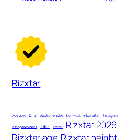
Rizxtar
blog video
Dijital
electric vehicles
Elon Musk
information
Instagram
Rizxtar 2026
Joker
Instagram videos
rizxtar
Rizxtar age
Rizxtar height