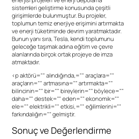
sistemleri geliştirme konusunda çeşitli
girişimlerde bulunmuştur. Bu projeler,
toplumun temiz enerjiye erişimini artırmakta
ve enerji tüketiminde devrim yaratmaktadır.
Bunun yanı sıra, Tesla, kendi toplumunu
geleceğe taşımak adına eğitim ve çevre
alanlarında birçok ortak projeye de imza
atmaktadır.
<p aktörü="" alındığında,="" araçlara=""
araçların="" artmasına="" artırmakta=""
bilincinin="" bir="" bireylerin="" böylece=""
daha="" destek="" eden="" ekonomik=""
ele="" elektrikli="" etkisi,="" eğilimlerini=""
farkındalığın="" gelmiştir.
Sonuç ve Değerlendirme