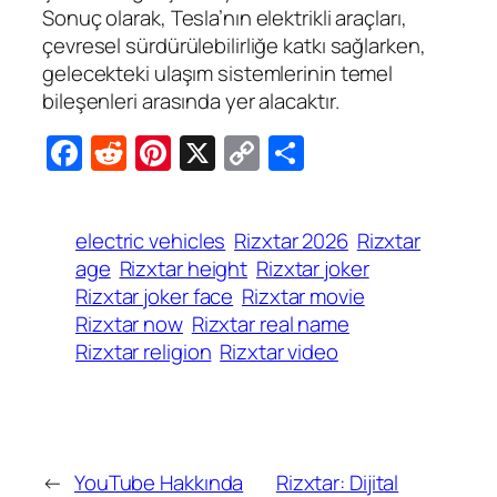
Sonuç olarak, Tesla’nın elektrikli araçları,
çevresel sürdürülebilirliğe katkı sağlarken,
gelecekteki ulaşım sistemlerinin temel
bileşenleri arasında yer alacaktır.
Facebook
Reddit
Pinterest
X
Copy
Share
Link
electric vehicles
Rizxtar 2026
Rizxtar
age
Rizxtar height
Rizxtar joker
Rizxtar joker face
Rizxtar movie
Rizxtar now
Rizxtar real name
Rizxtar religion
Rizxtar video
←
YouTube Hakkında
Rizxtar: Dijital