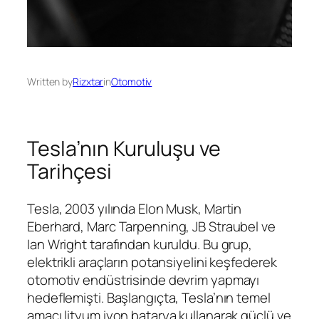
Written by
Rizxtar
in
Otomotiv
Tesla’nın Kuruluşu ve
Tarihçesi
Tesla, 2003 yılında Elon Musk, Martin
Eberhard, Marc Tarpenning, JB Straubel ve
Ian Wright tarafından kuruldu. Bu grup,
elektrikli araçların potansiyelini keşfederek
otomotiv endüstrisinde devrim yapmayı
hedeflemişti. Başlangıçta, Tesla’nın temel
amacı lityum iyon batarya kullanarak güçlü ve