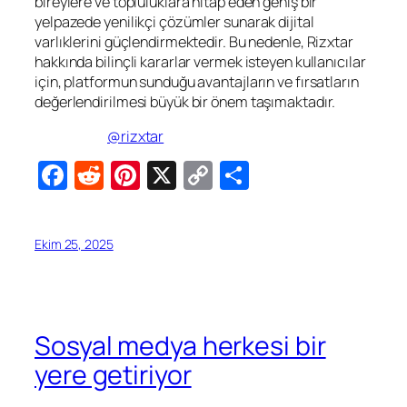
bireylere ve topluluklara hitap eden geniş bir
yelpazede yenilikçi çözümler sunarak dijital
varlıklerini güçlendirmektedir. Bu nedenle, Rizxtar
hakkında bilinçli kararlar vermek isteyen kullanıcılar
için, platformun sunduğu avantajların ve fırsatların
değerlendirilmesi büyük bir önem taşımaktadır.
@rizxtar
Facebook
Reddit
Pinterest
X
Copy
Share
Link
Ekim 25, 2025
Sosyal medya herkesi bir
yere getiriyor