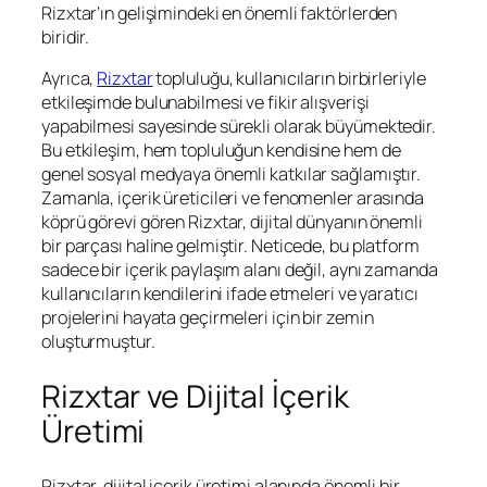
Rizxtar’ın gelişimindeki en önemli faktörlerden
biridir.
Ayrıca,
Rizxtar
topluluğu, kullanıcıların birbirleriyle
etkileşimde bulunabilmesi ve fikir alışverişi
yapabilmesi sayesinde sürekli olarak büyümektedir.
Bu etkileşim, hem topluluğun kendisine hem de
genel sosyal medyaya önemli katkılar sağlamıştır.
Zamanla, içerik üreticileri ve fenomenler arasında
köprü görevi gören Rizxtar, dijital dünyanın önemli
bir parçası haline gelmiştir. Neticede, bu platform
sadece bir içerik paylaşım alanı değil, aynı zamanda
kullanıcıların kendilerini ifade etmeleri ve yaratıcı
projelerini hayata geçirmeleri için bir zemin
oluşturmuştur.
Rizxtar ve Dijital İçerik
Üretimi
Rizxtar, dijital içerik üretimi alanında önemli bir