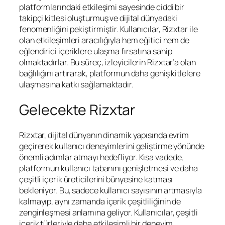
platformlarındaki etkileşimi sayesinde ciddi bir
takipçi kitlesi oluşturmuş ve dijital dünyadaki
fenomenliğini pekiştirmiştir. Kullanıcılar, Rizxtar ile
olan etkileşimleri aracılığıyla hem eğitici hem de
eğlendirici içeriklere ulaşma fırsatına sahip
olmaktadırlar. Bu süreç, izleyicilerin Rizxtar’a olan
bağlılığını artırarak, platformun daha geniş kitlelere
ulaşmasına katkı sağlamaktadır.
Gelecekte Rizxtar
Rizxtar, dijital dünyanın dinamik yapısında evrim
geçirerek kullanıcı deneyimlerini geliştirme yönünde
önemli adımlar atmayı hedefliyor. Kısa vadede,
platformun kullanıcı tabanını genişletmesi ve daha
çeşitli içerik üreticilerini bünyesine katması
bekleniyor. Bu, sadece kullanıcı sayısının artmasıyla
kalmayıp, aynı zamanda içerik çeşitliliğinin de
zenginleşmesi anlamına geliyor. Kullanıcılar, çeşitli
içerik türleriyle daha etkileşimli bir deneyim