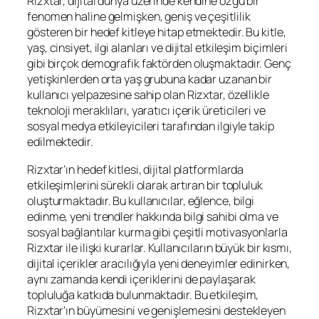
Rizxtar, dijital dünya üzerinde kendine özgü bir
fenomen haline gelmişken, geniş ve çeşitlilik
gösteren bir hedef kitleye hitap etmektedir. Bu kitle,
yaş, cinsiyet, ilgi alanları ve dijital etkileşim biçimleri
gibi birçok demografik faktörden oluşmaktadır. Genç
yetişkinlerden orta yaş grubuna kadar uzanan bir
kullanıcı yelpazesine sahip olan Rizxtar, özellikle
teknoloji meraklıları, yaratıcı içerik üreticileri ve
sosyal medya etkileyicileri tarafından ilgiyle takip
edilmektedir.
Rizxtar’ın hedef kitlesi, dijital platformlarda
etkileşimlerini sürekli olarak artıran bir topluluk
oluşturmaktadır. Bu kullanıcılar, eğlence, bilgi
edinme, yeni trendler hakkında bilgi sahibi olma ve
sosyal bağlantılar kurma gibi çeşitli motivasyonlarla
Rizxtar ile ilişki kurarlar. Kullanıcıların büyük bir kısmı,
dijital içerikler aracılığıyla yeni deneyimler edinirken,
aynı zamanda kendi içeriklerini de paylaşarak
topluluğa katkıda bulunmaktadır. Bu etkileşim,
Rizxtar’ın büyümesini ve genişlemesini destekleyen