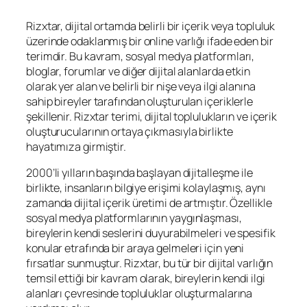
Rizxtar, dijital ortamda belirli bir içerik veya topluluk
üzerinde odaklanmış bir online varlığı ifade eden bir
terimdir. Bu kavram, sosyal medya platformları,
bloglar, forumlar ve diğer dijital alanlarda etkin
olarak yer alan ve belirli bir nişe veya ilgi alanına
sahip bireyler tarafından oluşturulan içeriklerle
şekillenir. Rizxtar terimi, dijital toplulukların ve içerik
oluşturucularının ortaya çıkmasıyla birlikte
hayatımıza girmiştir.
2000’li yılların başında başlayan dijitalleşme ile
birlikte, insanların bilgiye erişimi kolaylaşmış, aynı
zamanda dijital içerik üretimi de artmıştır. Özellikle
sosyal medya platformlarının yaygınlaşması,
bireylerin kendi seslerini duyurabilmeleri ve spesifik
konular etrafında bir araya gelmeleri için yeni
fırsatlar sunmuştur. Rizxtar, bu tür bir dijital varlığın
temsil ettiği bir kavram olarak, bireylerin kendi ilgi
alanları çevresinde topluluklar oluşturmalarına