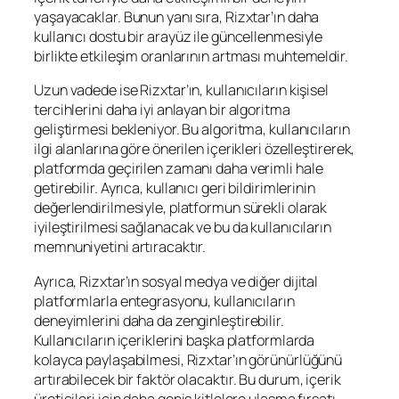
yaşayacaklar. Bunun yanı sıra, Rizxtar’ın daha
kullanıcı dostu bir arayüz ile güncellenmesiyle
birlikte etkileşim oranlarının artması muhtemeldir.
Uzun vadede ise Rizxtar’ın, kullanıcıların kişisel
tercihlerini daha iyi anlayan bir algoritma
geliştirmesi bekleniyor. Bu algoritma, kullanıcıların
ilgi alanlarına göre önerilen içerikleri özelleştirerek,
platformda geçirilen zamanı daha verimli hale
getirebilir. Ayrıca, kullanıcı geri bildirimlerinin
değerlendirilmesiyle, platformun sürekli olarak
iyileştirilmesi sağlanacak ve bu da kullanıcıların
memnuniyetini artıracaktır.
Ayrıca, Rizxtar’ın sosyal medya ve diğer dijital
platformlarla entegrasyonu, kullanıcıların
deneyimlerini daha da zenginleştirebilir.
Kullanıcıların içeriklerini başka platformlarda
kolayca paylaşabilmesi, Rizxtar’ın görünürlüğünü
artırabilecek bir faktör olacaktır. Bu durum, içerik
üreticileri için daha geniş kitlelere ulaşma fırsatı