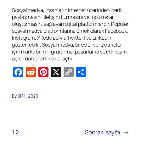
Sosyal medya, insanların internet üzerinden içerik
paylaşmasını, iletişim kurmasını ve topluluklar
oluşturmasını sağlayan dijital platformlardır. Popüler
sosyal medya platformlarına örnek olarak Facebook,
Instagram, X (eski adıyla Twitter) ve LinkedIn
gösterilebilir. Sosyal medya, bireyler ve işletmeler
için marka bilinirliği artırma, pazarlama ve etkileşim
açısından önemli bir araçtır.
Facebook
Reddit
Pinterest
X
Copy
Share
Link
Eylül 14, 2025
1
2
Sonraki sayfa
→