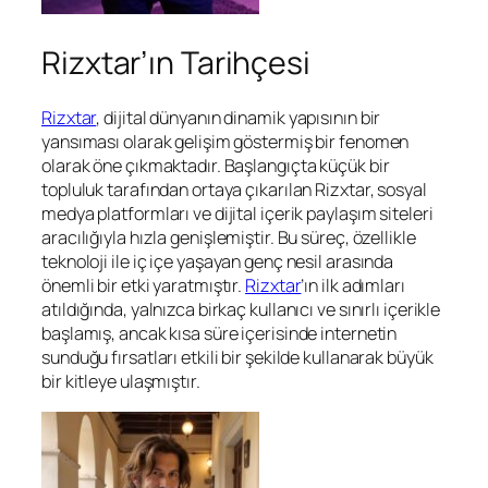
Rizxtar’ın Tarihçesi
Rizxtar
, dijital dünyanın dinamik yapısının bir
yansıması olarak gelişim göstermiş bir fenomen
olarak öne çıkmaktadır. Başlangıçta küçük bir
topluluk tarafından ortaya çıkarılan Rizxtar, sosyal
medya platformları ve dijital içerik paylaşım siteleri
aracılığıyla hızla genişlemiştir. Bu süreç, özellikle
teknoloji ile iç içe yaşayan genç nesil arasında
önemli bir etki yaratmıştır.
Rizxtar
’ın ilk adımları
atıldığında, yalnızca birkaç kullanıcı ve sınırlı içerikle
başlamış, ancak kısa süre içerisinde internetin
sunduğu fırsatları etkili bir şekilde kullanarak büyük
bir kitleye ulaşmıştır.