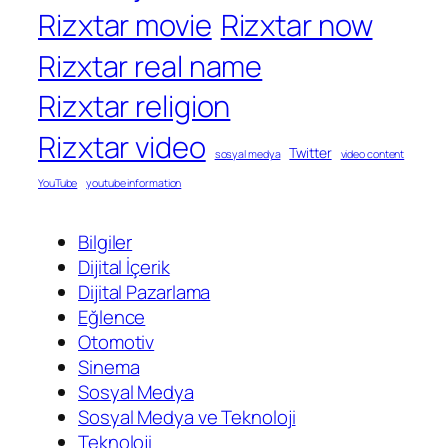
Rizxtar movie
Rizxtar now
Rizxtar real name
Rizxtar religion
Rizxtar video
Twitter
sosyal medya
video content
YouTube
youtube information
Bilgiler
Dijital İçerik
Dijital Pazarlama
Eğlence
Otomotiv
Sinema
Sosyal Medya
Sosyal Medya ve Teknoloji
Teknoloji