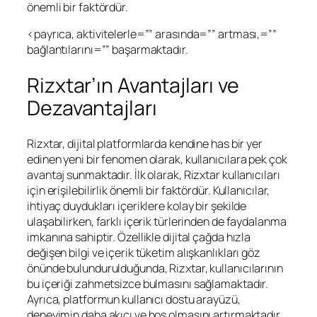
önemli bir faktördür.
<payrıca, aktivitelerle=”” arasında=”” artması,=””
bağlantılarını=”” başarmaktadır.
Rizxtar’ın Avantajları ve
Dezavantajları
Rizxtar, dijital platformlarda kendine has bir yer
edinen yeni bir fenomen olarak, kullanıcılara pek çok
avantaj sunmaktadır. İlk olarak, Rizxtar kullanıcıları
için erişilebilirlik önemli bir faktördür. Kullanıcılar,
ihtiyaç duydukları içeriklere kolay bir şekilde
ulaşabilirken, farklı içerik türlerinden de faydalanma
imkanına sahiptir. Özellikle dijital çağda hızla
değişen bilgi ve içerik tüketim alışkanlıkları göz
önünde bulundurulduğunda, Rizxtar, kullanıcılarının
bu içeriği zahmetsizce bulmasını sağlamaktadır.
Ayrıca, platformun kullanıcı dostu arayüzü,
deneyimin daha akıcı ve hoş olmasını artırmaktadır.