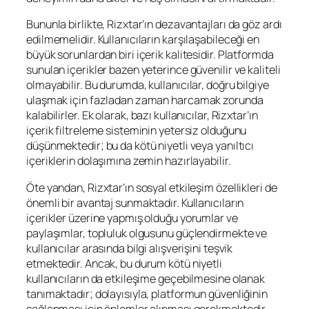
Bununla birlikte, Rizxtar’ın dezavantajları da göz ardı
edilmemelidir. Kullanıcıların karşılaşabileceği en
büyük sorunlardan biri içerik kalitesidir. Platformda
sunulan içerikler bazen yeterince güvenilir ve kaliteli
olmayabilir. Bu durumda, kullanıcılar, doğru bilgiye
ulaşmak için fazladan zaman harcamak zorunda
kalabilirler. Ek olarak, bazı kullanıcılar, Rizxtar’ın
içerik filtreleme sisteminin yetersiz olduğunu
düşünmektedir; bu da kötü niyetli veya yanıltıcı
içeriklerin dolaşımına zemin hazırlayabilir.
Öte yandan, Rizxtar’ın sosyal etkileşim özellikleri de
önemli bir avantaj sunmaktadır. Kullanıcıların
içerikler üzerine yapmış olduğu yorumlar ve
paylaşımlar, topluluk olgusunu güçlendirmekte ve
kullanıcılar arasında bilgi alışverişini teşvik
etmektedir. Ancak, bu durum kötü niyetli
kullanıcıların da etkileşime geçebilmesine olanak
tanımaktadır; dolayısıyla, platformun güvenliğinin
sağlanması için önlemler alınması gerekmektedir.