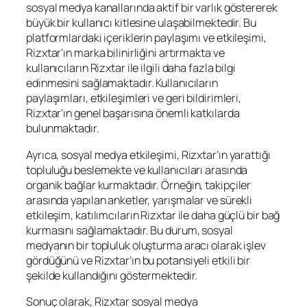
sosyal medya kanallarında aktif bir varlık göstererek
büyük bir kullanıcı kitlesine ulaşabilmektedir. Bu
platformlardaki içeriklerin paylaşımı ve etkileşimi,
Rizxtar’ın marka bilinirliğini artırmakta ve
kullanıcıların Rizxtar ile ilgili daha fazla bilgi
edinmesini sağlamaktadır. Kullanıcıların
paylaşımları, etkileşimleri ve geri bildirimleri,
Rizxtar’ın genel başarısına önemli katkılarda
bulunmaktadır.
Ayrıca, sosyal medya etkileşimi, Rizxtar’ın yarattığı
topluluğu beslemekte ve kullanıcıları arasında
organik bağlar kurmaktadır. Örneğin, takipçiler
arasında yapılan anketler, yarışmalar ve sürekli
etkileşim, katılımcıların Rizxtar ile daha güçlü bir bağ
kurmasını sağlamaktadır. Bu durum, sosyal
medyanın bir topluluk oluşturma aracı olarak işlev
gördüğünü ve Rizxtar’ın bu potansiyeli etkili bir
şekilde kullandığını göstermektedir.
Sonuç olarak, Rizxtar sosyal medya