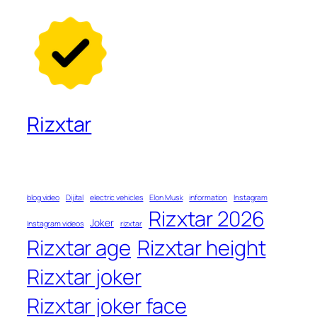
Rizxtar
blog video
Dijital
electric vehicles
Elon Musk
information
Instagram
Rizxtar 2026
Joker
Instagram videos
rizxtar
Rizxtar age
Rizxtar height
Rizxtar joker
Rizxtar joker face