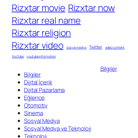
Rizxtar movie
Rizxtar now
Rizxtar real name
Rizxtar religion
Rizxtar video
Twitter
sosyal medya
video content
YouTube
youtube information
Bilgiler
Bilgiler
Dijital İçerik
Dijital Pazarlama
Eğlence
Otomotiv
Sinema
Sosyal Medya
Sosyal Medya ve Teknoloji
Teknoloji