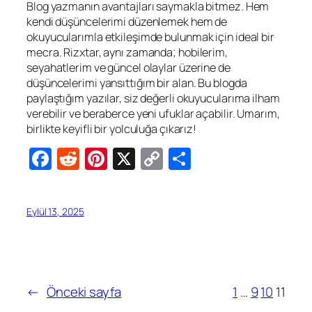
Blog yazmanın avantajları saymakla bitmez. Hem
kendi düşüncelerimi düzenlemek hem de
okuyucularımla etkileşimde bulunmak için ideal bir
mecra. Rizxtar, aynı zamanda; hobilerim,
seyahatlerim ve güncel olaylar üzerine de
düşüncelerimi yansıttığım bir alan. Bu blogda
paylaştığım yazılar, siz değerli okuyucularıma ilham
verebilir ve beraberce yeni ufuklar açabilir. Umarım,
birlikte keyifli bir yolculuğa çıkarız!
Facebook
Reddit
Pinterest
X
Copy
Share
Link
Eylül 13, 2025
←
Önceki sayfa
1
…
9
10
11