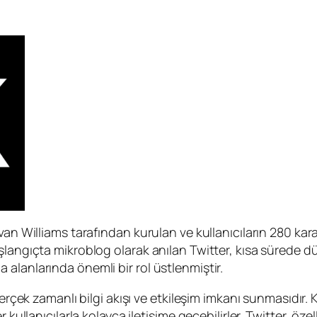
van Williams tarafından kurulan ve kullanıcıların 280 kar
şlangıçta mikroblog olarak anılan Twitter, kısa sürede d
alanlarında önemli bir rol üstlenmiştir.
gerçek zamanlı bilgi akışı ve etkileşim imkanı sunmasıdır. 
kullanıcılarla kolayca iletişime geçebilirler. Twitter, özell