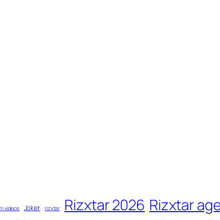
Rizxtar 2026
Rizxtar ag
Joker
m videos
rizxtar