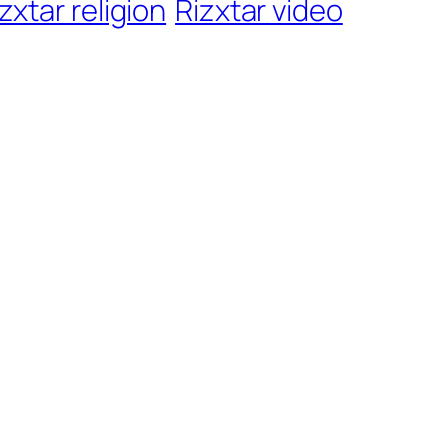
zxtar religion
Rizxtar video