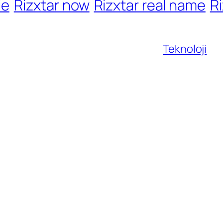
ie
Rizxtar now
Rizxtar real name
Ri
Teknoloji