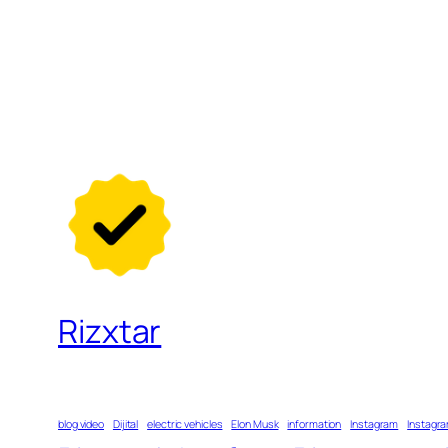
Rizxtar
blog video
Dijital
electric vehicles
Elon Musk
information
Instagram
Instagra