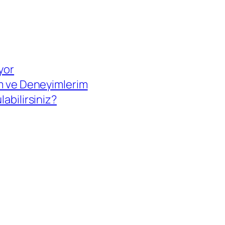
yor
ım ve Deneyimlerim
labilirsiniz?