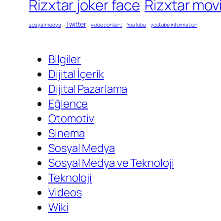
Rizxtar joker face
Rizxtar mov
Twitter
sosyal medya
video content
YouTube
youtube information
Bilgiler
Dijital İçerik
Dijital Pazarlama
Eğlence
Otomotiv
Sinema
Sosyal Medya
Sosyal Medya ve Teknoloji
Teknoloji
Videos
Wiki