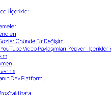
eli İçerikler
lemeler
endleri
 Gözler Önünde Bir Değişim
e YouTube Video Paylaşımları: Yepyeni İçerikler 
eşim
enomen
Devrimi
yanın Dev Platformu
ros’taki hata