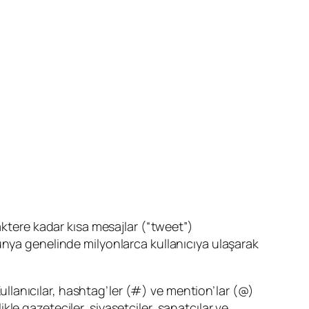
aktere kadar kısa mesajlar (“tweet”)
ünya genelinde milyonlarca kullanıcıya ulaşarak
Kullanıcılar, hashtag’ler (#) ve mention’lar (@)
ikle gazeteciler, siyasetçiler, sanatçılar ve