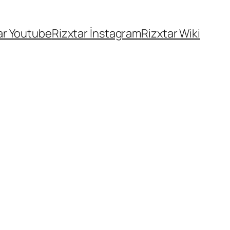
ar Youtube
Rizxtar İnstagram
Rizxtar Wiki