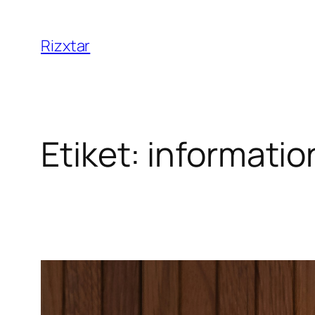
Rizxtar
Etiket:
informatio