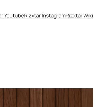
ar Youtube
Rizxtar İnstagram
Rizxtar Wiki