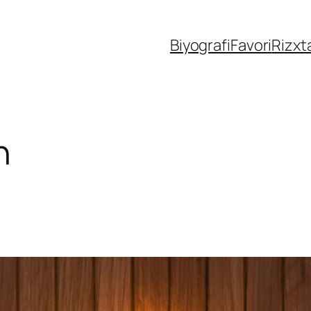
Biyografi
Favori
Rizxt
n