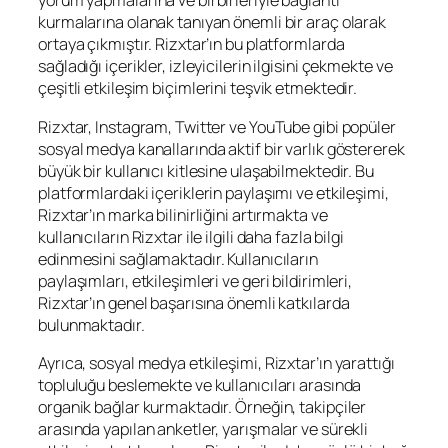
yorum yapmalarına ve birbirleriyle bağlantı
kurmalarına olanak tanıyan önemli bir araç olarak
ortaya çıkmıştır. Rizxtar’ın bu platformlarda
sağladığı içerikler, izleyicilerin ilgisini çekmekte ve
çeşitli etkileşim biçimlerini teşvik etmektedir.
Rizxtar, Instagram, Twitter ve YouTube gibi popüler
sosyal medya kanallarında aktif bir varlık göstererek
büyük bir kullanıcı kitlesine ulaşabilmektedir. Bu
platformlardaki içeriklerin paylaşımı ve etkileşimi,
Rizxtar’ın marka bilinirliğini artırmakta ve
kullanıcıların Rizxtar ile ilgili daha fazla bilgi
edinmesini sağlamaktadır. Kullanıcıların
paylaşımları, etkileşimleri ve geri bildirimleri,
Rizxtar’ın genel başarısına önemli katkılarda
bulunmaktadır.
Ayrıca, sosyal medya etkileşimi, Rizxtar’ın yarattığı
topluluğu beslemekte ve kullanıcıları arasında
organik bağlar kurmaktadır. Örneğin, takipçiler
arasında yapılan anketler, yarışmalar ve sürekli