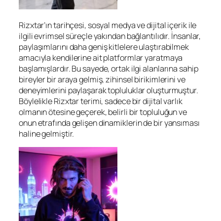
Rizxtar’ın tarihçesi, sosyal medya ve dijital içerik ile
ilgili evrimsel süreçle yakından bağlantılıdır. İnsanlar,
paylaşımlarını daha geniş kitlelere ulaştırabilmek
amacıyla kendilerine ait platformlar yaratmaya
başlamışlardır. Bu sayede, ortak ilgi alanlarına sahip
bireyler bir araya gelmiş, zihinsel birikimlerini ve
deneyimlerini paylaşarak topluluklar oluşturmuştur.
Böylelikle Rizxtar terimi, sadece bir dijital varlık
olmanın ötesine geçerek, belirli bir topluluğun ve
onun etrafında gelişen dinamiklerin de bir yansıması
haline gelmiştir.