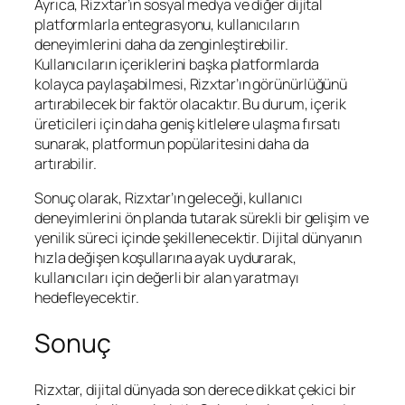
Ayrıca, Rizxtar’ın sosyal medya ve diğer dijital
platformlarla entegrasyonu, kullanıcıların
deneyimlerini daha da zenginleştirebilir.
Kullanıcıların içeriklerini başka platformlarda
kolayca paylaşabilmesi, Rizxtar’ın görünürlüğünü
artırabilecek bir faktör olacaktır. Bu durum, içerik
üreticileri için daha geniş kitlelere ulaşma fırsatı
sunarak, platformun popülaritesini daha da
artırabilir.
Sonuç olarak, Rizxtar’ın geleceği, kullanıcı
deneyimlerini ön planda tutarak sürekli bir gelişim ve
yenilik süreci içinde şekillenecektir. Dijital dünyanın
hızla değişen koşullarına ayak uydurarak,
kullanıcıları için değerli bir alan yaratmayı
hedefleyecektir.
Sonuç
Rizxtar, dijital dünyada son derece dikkat çekici bir