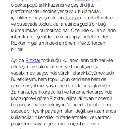
ölçekte popülerlik kazandı ve çeşitli dijital
platformlarda kendine yer buldu. Kullanıcılar,
içeriklerini paylaşmak için
Rizxtar
’ı tercih etmekte
ve bu sayede topluluklar arasında güçlü bir bağ
kurma imkânı bulmaktadırlar. Özellikle kullanıcıların
interaktif bir şekilde içerik üretip yönetebilmeleri,
Rizxtar’ın gelişimindeki en önemli faktörlerden
biridir.
Ayrıca,
Rizxtar
topluluğu, kullanıcıların birbirleriyle
etkileşimde bulunabilmesi ve fikir alışverişi
yapabilmesi sayesinde sürekli olarak büyümektedir.
Bu etkileşim, hem topluluğun kendisine hem de
genel sosyal medyaya önemli katkılar sağlamıştır.
Zamanla, içerik üreticileri ve fenomenler arasında
köprü görevi gören Rizxtar, dijital dünyanın önemli
bir parçası haline gelmiştir. Neticede, bu platform
sadece bir içerik paylaşım alanı değil, aynı zamanda
kullanıcıların kendilerini ifade etmeleri ve yaratıcı
projelerini hayata geçirmeleri için bir zemin