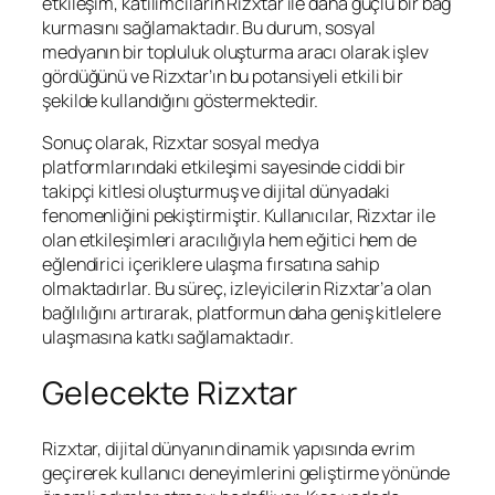
etkileşim, katılımcıların Rizxtar ile daha güçlü bir bağ
kurmasını sağlamaktadır. Bu durum, sosyal
medyanın bir topluluk oluşturma aracı olarak işlev
gördüğünü ve Rizxtar’ın bu potansiyeli etkili bir
şekilde kullandığını göstermektedir.
Sonuç olarak, Rizxtar sosyal medya
platformlarındaki etkileşimi sayesinde ciddi bir
takipçi kitlesi oluşturmuş ve dijital dünyadaki
fenomenliğini pekiştirmiştir. Kullanıcılar, Rizxtar ile
olan etkileşimleri aracılığıyla hem eğitici hem de
eğlendirici içeriklere ulaşma fırsatına sahip
olmaktadırlar. Bu süreç, izleyicilerin Rizxtar’a olan
bağlılığını artırarak, platformun daha geniş kitlelere
ulaşmasına katkı sağlamaktadır.
Gelecekte Rizxtar
Rizxtar, dijital dünyanın dinamik yapısında evrim
geçirerek kullanıcı deneyimlerini geliştirme yönünde