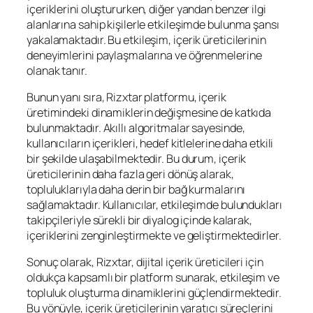
içeriklerini oluştururken, diğer yandan benzer ilgi
alanlarına sahip kişilerle etkileşimde bulunma şansı
yakalamaktadır. Bu etkileşim, içerik üreticilerinin
deneyimlerini paylaşmalarına ve öğrenmelerine
olanak tanır.
Bunun yanı sıra, Rizxtar platformu, içerik
üretimindeki dinamiklerin değişmesine de katkıda
bulunmaktadır. Akıllı algoritmalar sayesinde,
kullanıcıların içerikleri, hedef kitlelerine daha etkili
bir şekilde ulaşabilmektedir. Bu durum, içerik
üreticilerinin daha fazla geri dönüş alarak,
topluluklarıyla daha derin bir bağ kurmalarını
sağlamaktadır. Kullanıcılar, etkileşimde bulundukları
takipçileriyle sürekli bir diyalog içinde kalarak,
içeriklerini zenginleştirmekte ve geliştirmektedirler.
Sonuç olarak, Rizxtar, dijital içerik üreticileri için
oldukça kapsamlı bir platform sunarak, etkileşim ve
topluluk oluşturma dinamiklerini güçlendirmektedir.
Bu yönüyle, içerik üreticilerinin yaratıcı süreçlerini