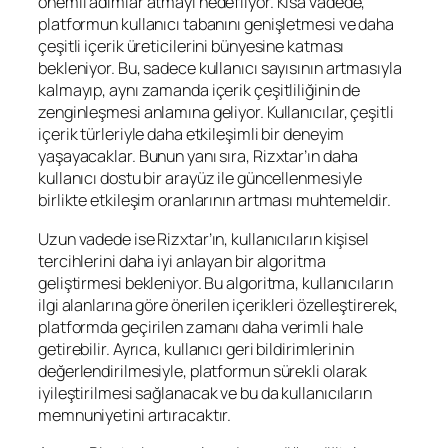
önemli adımlar atmayı hedefliyor. Kısa vadede,
platformun kullanıcı tabanını genişletmesi ve daha
çeşitli içerik üreticilerini bünyesine katması
bekleniyor. Bu, sadece kullanıcı sayısının artmasıyla
kalmayıp, aynı zamanda içerik çeşitliliğinin de
zenginleşmesi anlamına geliyor. Kullanıcılar, çeşitli
içerik türleriyle daha etkileşimli bir deneyim
yaşayacaklar. Bunun yanı sıra, Rizxtar’ın daha
kullanıcı dostu bir arayüz ile güncellenmesiyle
birlikte etkileşim oranlarının artması muhtemeldir.
Uzun vadede ise Rizxtar’ın, kullanıcıların kişisel
tercihlerini daha iyi anlayan bir algoritma
geliştirmesi bekleniyor. Bu algoritma, kullanıcıların
ilgi alanlarına göre önerilen içerikleri özelleştirerek,
platformda geçirilen zamanı daha verimli hale
getirebilir. Ayrıca, kullanıcı geri bildirimlerinin
değerlendirilmesiyle, platformun sürekli olarak
iyileştirilmesi sağlanacak ve bu da kullanıcıların
memnuniyetini artıracaktır.