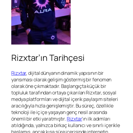
Rizxtar’ın Tarihçesi
Rizxtar
, dijital dünyanın dinamik yapısının bir
yansıması olarak gelişim göstermiş bir fenomen
olarak öne çıkmaktadır. Başlangıçta küçük bir
topluluk tarafından ortaya çıkarılan Rizxtar, sosyal
medya platformları ve dijital içerik paylaşım siteleri
aracılığıyla hızla genişlemiştir. Bu süreç, özellikle
teknoloji ile iç içe yaşayan genç nesil arasında
önemli bir etki yaratmıştır.
Rizxtar
’ın ilk adımları
atıldığında, yalnızca birkaç kullanıcı ve sınırlı içerikle
başlamış, ancak kısa süre içerisinde internetin