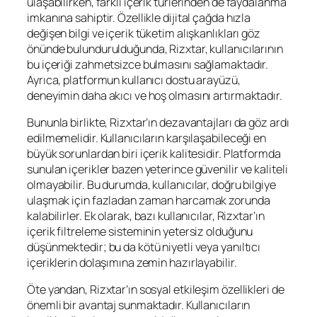
ulaşabilirken, farklı içerik türlerinden de faydalanma
imkanına sahiptir. Özellikle dijital çağda hızla
değişen bilgi ve içerik tüketim alışkanlıkları göz
önünde bulundurulduğunda, Rizxtar, kullanıcılarının
bu içeriği zahmetsizce bulmasını sağlamaktadır.
Ayrıca, platformun kullanıcı dostu arayüzü,
deneyimin daha akıcı ve hoş olmasını artırmaktadır.
Bununla birlikte, Rizxtar’ın dezavantajları da göz ardı
edilmemelidir. Kullanıcıların karşılaşabileceği en
büyük sorunlardan biri içerik kalitesidir. Platformda
sunulan içerikler bazen yeterince güvenilir ve kaliteli
olmayabilir. Bu durumda, kullanıcılar, doğru bilgiye
ulaşmak için fazladan zaman harcamak zorunda
kalabilirler. Ek olarak, bazı kullanıcılar, Rizxtar’ın
içerik filtreleme sisteminin yetersiz olduğunu
düşünmektedir; bu da kötü niyetli veya yanıltıcı
içeriklerin dolaşımına zemin hazırlayabilir.
Öte yandan, Rizxtar’ın sosyal etkileşim özellikleri de
önemli bir avantaj sunmaktadır. Kullanıcıların