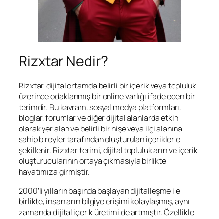
Rizxtar Nedir?
Rizxtar, dijital ortamda belirli bir içerik veya topluluk
üzerinde odaklanmış bir online varlığı ifade eden bir
terimdir. Bu kavram, sosyal medya platformları,
bloglar, forumlar ve diğer dijital alanlarda etkin
olarak yer alan ve belirli bir nişe veya ilgi alanına
sahip bireyler tarafından oluşturulan içeriklerle
şekillenir. Rizxtar terimi, dijital toplulukların ve içerik
oluşturucularının ortaya çıkmasıyla birlikte
hayatımıza girmiştir.
2000’li yılların başında başlayan dijitalleşme ile
birlikte, insanların bilgiye erişimi kolaylaşmış, aynı
zamanda dijital içerik üretimi de artmıştır. Özellikle