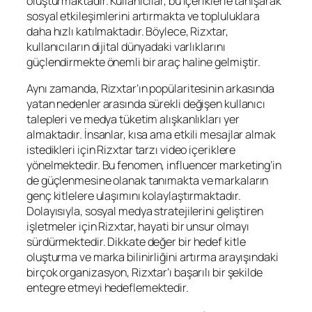
oluşturmaktadır. Kullanıcılar, bu içeriklerle tanışarak
sosyal etkileşimlerini artırmakta ve topluluklara
daha hızlı katılmaktadır. Böylece, Rizxtar,
kullanıcıların dijital dünyadaki varlıklarını
güçlendirmekte önemli bir araç haline gelmiştir.
Aynı zamanda, Rizxtar’ın popülaritesinin arkasında
yatan nedenler arasında sürekli değişen kullanıcı
talepleri ve medya tüketim alışkanlıkları yer
almaktadır. İnsanlar, kısa ama etkili mesajlar almak
istedikleri için Rizxtar tarzı video içeriklere
yönelmektedir. Bu fenomen, influencer marketing’in
de güçlenmesine olanak tanımakta ve markaların
genç kitlelere ulaşımını kolaylaştırmaktadır.
Dolayısıyla, sosyal medya stratejilerini geliştiren
işletmeler için Rizxtar, hayati bir unsur olmayı
sürdürmektedir. Dikkate değer bir hedef kitle
oluşturma ve marka bilinirliğini artırma arayışındaki
birçok organizasyon, Rizxtar’ı başarılı bir şekilde
entegre etmeyi hedeflemektedir.