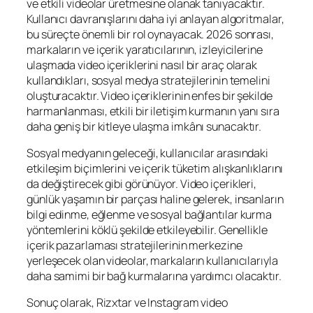
ve etkili videolar üretmesine olanak tanıyacaktır.
Kullanıcı davranışlarını daha iyi anlayan algoritmalar,
bu süreçte önemli bir rol oynayacak. 2026 sonrası,
markaların ve içerik yaratıcılarının, izleyicilerine
ulaşmada video içeriklerini nasıl bir araç olarak
kullandıkları, sosyal medya stratejilerinin temelini
oluşturacaktır. Video içeriklerinin enfes bir şekilde
harmanlanması, etkili bir iletişim kurmanın yanı sıra
daha geniş bir kitleye ulaşma imkânı sunacaktır.
Sosyal medyanın geleceği, kullanıcılar arasındaki
etkileşim biçimlerini ve içerik tüketim alışkanlıklarını
da değiştirecek gibi görünüyor. Video içerikleri,
günlük yaşamın bir parçası haline gelerek, insanların
bilgi edinme, eğlenme ve sosyal bağlantılar kurma
yöntemlerini köklü şekilde etkileyebilir. Genellikle
içerik pazarlaması stratejilerinin merkezine
yerleşecek olan videolar, markaların kullanıcılarıyla
daha samimi bir bağ kurmalarına yardımcı olacaktır.
Sonuç olarak, Rizxtar ve Instagram video