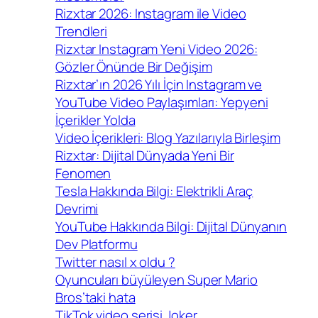
Rizxtar 2026: Instagram ile Video
Trendleri
Rizxtar Instagram Yeni Video 2026:
Gözler Önünde Bir Değişim
Rizxtar’ın 2026 Yılı İçin Instagram ve
YouTube Video Paylaşımları: Yepyeni
İçerikler Yolda
Video İçerikleri: Blog Yazılarıyla Birleşim
Rizxtar: Dijital Dünyada Yeni Bir
Fenomen
Tesla Hakkında Bilgi: Elektrikli Araç
Devrimi
YouTube Hakkında Bilgi: Dijital Dünyanın
Dev Platformu
Twitter nasıl x oldu ?
Oyuncuları büyüleyen Super Mario
Bros’taki hata
TikTok video serisi Joker