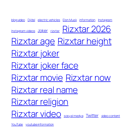
blog video
Dijital
electric vehicles
Elon Musk
information
Instagram
Rizxtar 2026
Joker
Instagram videos
rizxtar
Rizxtar age
Rizxtar height
Rizxtar joker
Rizxtar joker face
Rizxtar movie
Rizxtar now
Rizxtar real name
Rizxtar religion
Rizxtar video
Twitter
sosyal medya
video content
YouTube
youtube information