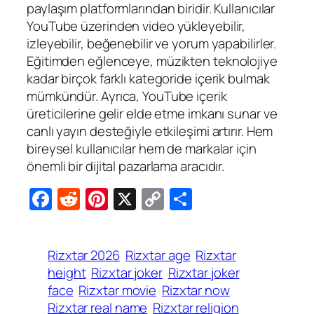
paylaşım platformlarından biridir. Kullanıcılar
YouTube üzerinden video yükleyebilir,
izleyebilir, beğenebilir ve yorum yapabilirler.
Eğitimden eğlenceye, müzikten teknolojiye
kadar birçok farklı kategoride içerik bulmak
mümkündür. Ayrıca, YouTube içerik
üreticilerine gelir elde etme imkanı sunar ve
canlı yayın desteğiyle etkileşimi artırır. Hem
bireysel kullanıcılar hem de markalar için
önemli bir dijital pazarlama aracıdır.
Facebook
Reddit
Pinterest
X
Copy
Share
Link
Rizxtar 2026
Rizxtar age
Rizxtar
height
Rizxtar joker
Rizxtar joker
face
Rizxtar movie
Rizxtar now
Rizxtar real name
Rizxtar religion