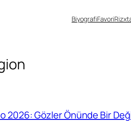
Biyografi
Favori
Rizxt
igion
eo 2026: Gözler Önünde Bir Değ