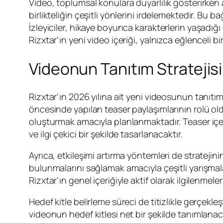
Video, toplumsal konulara duyarlılık gösterirken a
birlikteliğin çeşitli yönlerini irdelemektedir. Bu b
İzleyiciler, hikaye boyunca karakterlerin yaşadığ
Rizxtar’ın yeni video içeriği, yalnızca eğlencel
Videonun Tanıtım Stratejisi
Rizxtar’ın 2026 yılına ait yeni videosunun tanıtım
öncesinde yapılan teaser paylaşımlarının rolü olduk
oluşturmak amacıyla planlanmaktadır. Teaser içerik
ve ilgi çekici bir şekilde tasarlanacaktır.
Ayrıca, etkileşimi artırma yöntemleri de stratejinin
bulunmalarını sağlamak amacıyla çeşitli yarışmala
Rizxtar’ın genel içeriğiyle aktif olarak ilgilenmele
Hedef kitle belirleme süreci de titizlikle gerçekleş
videonun hedef kitlesi net bir şekilde tanımlanacak