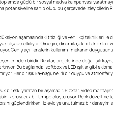
ler toplamda güçlü bir sosyal medya kampanyası yaratmay
a potansiyeline sahip olup, bu çerçevede izleyicilerin Rizx
düksiyon aşamasındaki titizliği ve yenilikçi teknikleri ile
üyük ölçüde etkiliyor. Örneğin, dinamik çekim teknikleri, v
ruyor. Geniş açılı lenslerin kullanımı, mekanın duygusun
şenlerinden biridir. Rizxtar, projelerinde doğal ışık kayn
 artırıyor. Bu bağlamda, softbox ve LED ışıklar gibi ekipma
riyor. Her bir ışık kaynağı, belirli bir duygu ve atmosfer
 bir etki yaratan bir aşamadır. Rizxtar, video montajında
 ilgisini koruyacak bir tempo oluşturuyor. Renk düzeltme te
ısını güçlendirirken, izleyiciye unutulmaz bir deneyim s