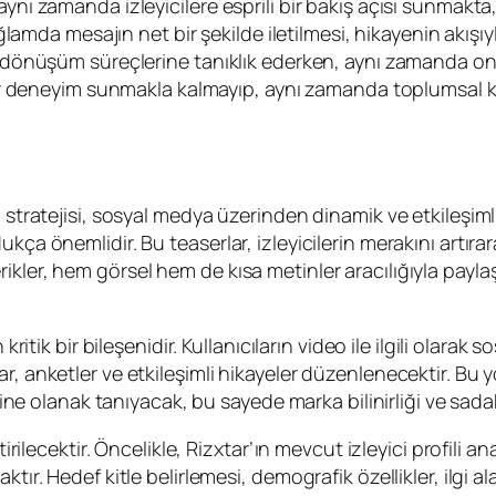
ynı zamanda izleyicilere esprili bir bakış açısı sunmakta,
ağlamda mesajın net bir şekilde iletilmesi, hikayenin akışı
ı dönüşüm süreçlerine tanıklık ederken, aynı zamanda onl
i bir deneyim sunmakla kalmayıp, aynı zamanda toplumsal
 stratejisi, sosyal medya üzerinden dinamik ve etkileşiml
ça önemlidir. Bu teaserlar, izleyicilerin merakını artırara
ler, hem görsel hem de kısa metinler aracılığıyla paylaşı
 kritik bir bileşenidir. Kullanıcıların video ile ilgili olar
r, anketler ve etkileşimli hikayeler düzenlenecektir. Bu y
rine olanak tanıyacak, bu sayede marka bilinirliği ve sadaka
tirilecektir. Öncelikle, Rizxtar’ın mevcut izleyici profili 
tır. Hedef kitle belirlemesi, demografik özellikler, ilgi a