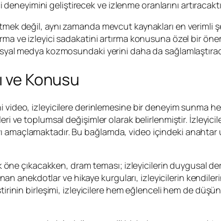
ici deneyimini geliştirecek ve izlenme oranlarını artıracaktı
etmek değil, aynı zamanda mevcut kaynakları en verimli ş
rma ve izleyici sadakatini artırma konusuna özel bir öne
sosyal medya kozmosundaki yerini daha da sağlamlaştırac
sı ve Konusu
i video, izleyicilere derinlemesine bir deneyim sunma he
ri ve toplumsal değişimler olarak belirlenmiştir. İzleyicil
ı amaçlamaktadır. Bu bağlamda, video içindeki anahtar 
ak öne çıkacakken, dram teması; izleyicilerin duygusal der
lanan anekdotlar ve hikaye kurguları, izleyicilerin kendile
ştirinin birleşimi, izleyicilere hem eğlenceli hem de dü