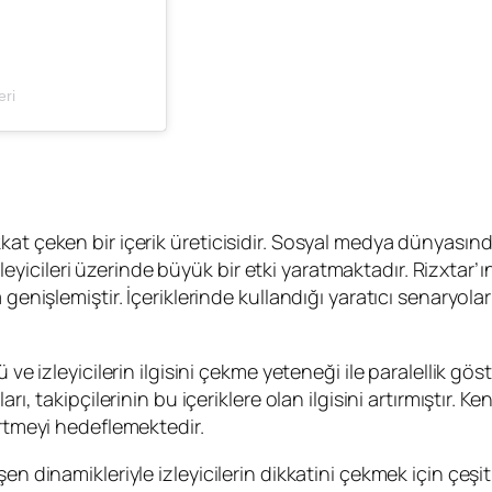
eri
kkat çeken bir içerik üreticisidir. Sosyal medya dünyas
 izleyicileri üzerinde büyük bir etki yaratmaktadır. Rizxtar’
enişlemiştir. İçeriklerinde kullandığı yaratıcı senaryolar v
ü ve izleyicilerin ilgisini çekme yeteneği ile paralellik g
rı, takipçilerinin bu içeriklere olan ilgisini artırmıştır. K
irtmeyi hedeflemektedir.
n dinamikleriyle izleyicilerin dikkatini çekmek için çeşitli