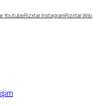
ar Youtube
Rizxtar İnstagram
Rizxtar Wiki
işim