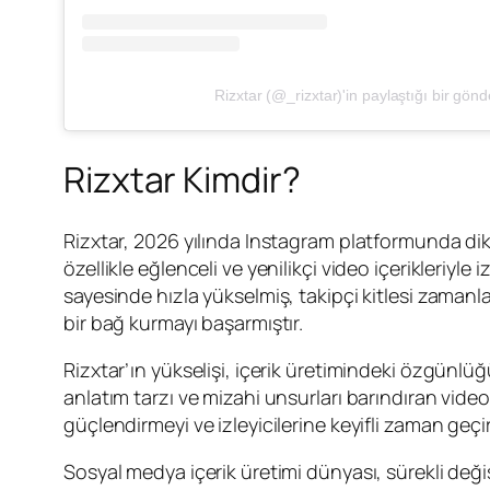
Rizxtar (@_rizxtar)'in paylaştığı bir gönd
Rizxtar Kimdir?
Rizxtar, 2026 yılında Instagram platformunda di
özellikle eğlenceli ve yenilikçi video içerikleriyle
sayesinde hızla yükselmiş, takipçi kitlesi zamanla g
bir bağ kurmayı başarmıştır.
Rizxtar’ın yükselişi, içerik üretimindeki özgünlüğ
anlatım tarzı ve mizahi unsurları barındıran videola
güçlendirmeyi ve izleyicilerine keyifli zaman geç
Sosyal medya içerik üretimi dünyası, sürekli değişe