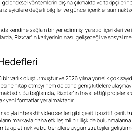
, geleneksel yöntemlerin dışına çıkmakta ve takipçilerine
zleyicilere değerli bilgiler ve güncel içerikler sunmaktad
da kendine sağlam bir yer edinmiş, yaratıcı içerikleri ve
yıllarda, Rizxtar’ın kariyerinin nasıl gelişeceği ve sosya
Hedefleri
 bir varlık oluşturmuştur ve 2026 yılına yönelik çok sayıd
esine hitap etmeyi hem de daha geniş kitlelere ulaşmayı a
aktadır. Bu bağlamda, Rizxtar’ın hayal ettiği projeler aras
cak yeni formatlar yer almaktadır.
cıyla interaktif video serileri gibi çeşitli pozitif içerik t
onların markayla daha etkileşimli bir ilişkide bulunmalarına
 takip etmek ve bu trendlere uygun stratejiler geliştirme