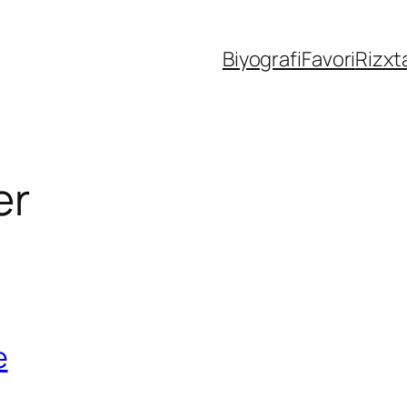
Biyografi
Favori
Rizxt
er
e