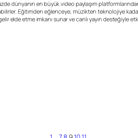
de dünyanın en büyük video paylaşım platformlarından b
pabilirler. Eğitimden eğlenceye, müzikten teknolojiye kada
lir elde etme imkanı sunar ve canlı yayın desteğiyle etkil
1
…
7
8
9
10
11