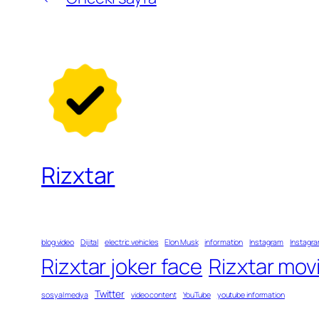
Rizxtar
blog video
Dijital
electric vehicles
Elon Musk
information
Instagram
Instagra
Rizxtar joker face
Rizxtar mov
Twitter
sosyal medya
video content
YouTube
youtube information