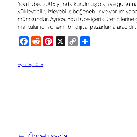
YouTube, 2005 yılında kurulmuş olan ve günümüz
yükleyebilir, izleyebilir, beğenebilir ve yorum ya
mümkündür. Ayrıca, YouTube içerik üreticilerine ge
markalar için önemli bir dijital pazarlama aracıdır.
Facebook
Reddit
Pinterest
X
Copy
Share
Link
Eylül 15, 2025
←
Önceki sayfa