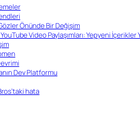
lemeler
endleri
 Gözler Önünde Bir Değişim
e YouTube Video Paylaşımları: Yepyeni İçerikler 
eşim
enomen
Devrimi
yanın Dev Platformu
ros’taki hata