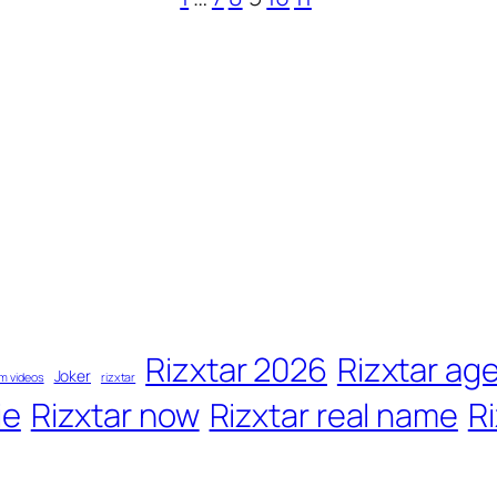
Rizxtar 2026
Rizxtar ag
Joker
m videos
rizxtar
ie
Rizxtar now
Rizxtar real name
Ri