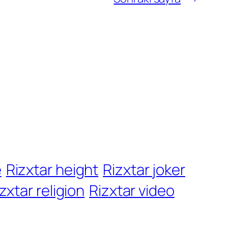
e
Rizxtar height
Rizxtar joker
zxtar religion
Rizxtar video