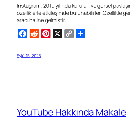
Instagram, 2010 yılında kurulan ve görsel paylaşım
özelliklerle etkileşimde bulunabilirler. Özellikle g
aracı haline gelmiştir.
Facebook
Reddit
Pinterest
X
Copy
Share
Link
Eylül 15, 2025
YouTube Hakkında Makale