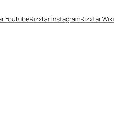
ar Youtube
Rizxtar İnstagram
Rizxtar Wiki