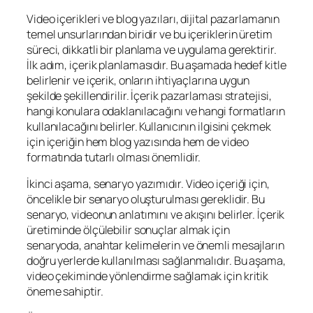
Video içerikleri ve blog yazıları, dijital pazarlamanın
temel unsurlarından biridir ve bu içeriklerin üretim
süreci, dikkatli bir planlama ve uygulama gerektirir.
İlk adım, içerik planlamasıdır. Bu aşamada hedef kitle
belirlenir ve içerik, onların ihtiyaçlarına uygun
şekilde şekillendirilir. İçerik pazarlaması stratejisi,
hangi konulara odaklanılacağını ve hangi formatların
kullanılacağını belirler. Kullanıcının ilgisini çekmek
için içeriğin hem blog yazısında hem de video
formatında tutarlı olması önemlidir.
İkinci aşama, senaryo yazımıdır. Video içeriği için,
öncelikle bir senaryo oluşturulması gereklidir. Bu
senaryo, videonun anlatımını ve akışını belirler. İçerik
üretiminde ölçülebilir sonuçlar almak için
senaryoda, anahtar kelimelerin ve önemli mesajların
doğru yerlerde kullanılması sağlanmalıdır. Bu aşama,
video çekiminde yönlendirme sağlamak için kritik
öneme sahiptir.