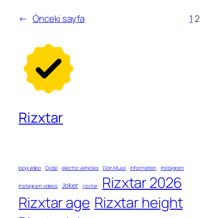
←
Önceki sayfa
1
2
Rizxtar
blog video
Dijital
electric vehicles
Elon Musk
information
Instagram
Rizxtar 2026
Joker
Instagram videos
rizxtar
Rizxtar age
Rizxtar height