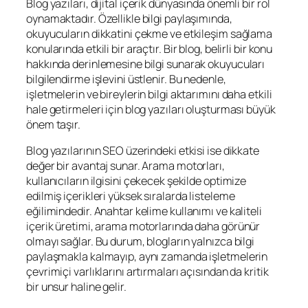
Blog yazıları, dijital içerik dünyasında önemli bir rol
oynamaktadır. Özellikle bilgi paylaşımında,
okuyucuların dikkatini çekme ve etkileşim sağlama
konularında etkili bir araçtır. Bir blog, belirli bir konu
hakkında derinlemesine bilgi sunarak okuyucuları
bilgilendirme işlevini üstlenir. Bu nedenle,
işletmelerin ve bireylerin bilgi aktarımını daha etkili
hale getirmeleri için blog yazıları oluşturması büyük
önem taşır.
Blog yazılarının SEO üzerindeki etkisi ise dikkate
değer bir avantaj sunar. Arama motorları,
kullanıcıların ilgisini çekecek şekilde optimize
edilmiş içerikleri yüksek sıralarda listeleme
eğilimindedir. Anahtar kelime kullanımı ve kaliteli
içerik üretimi, arama motorlarında daha görünür
olmayı sağlar. Bu durum, blogların yalnızca bilgi
paylaşmakla kalmayıp, aynı zamanda işletmelerin
çevrimiçi varlıklarını artırmaları açısından da kritik
bir unsur haline gelir.