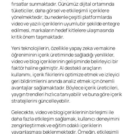
fırsatlar sunmaktadır. Günümüz dijital ortamında
tüketiciler, daha görsel ve etkileşimli içeriklere
yönelmektedir; bu nedenle çeşitli platformlarda
video ve yazılı içeriklerin uyumlu bir şekilde entegre
edilmesi, markaların hedef kitlelere ulaşmasında
kritik önem taşımaktadır.
Yeni teknolojilerin, özellikle yapay zeka ve makine
öğreniminin içerik üretiminde sağladığı yenilikler,
video ve blog içeriklerinin gelişiminde belirleyici bir
faktör haline gelmiştir. AI destekli araçların
kullanımı, içerik fikirlerini optimize etmek ve izleyici
geri bildirimlerini anında analiz etmek için önemli
avantajlar sağlamaktadır. Böylece içerik üreticileri,
yaygın trendleri hızlıca tanıyabilir ve buna göre içerik
stratejilerini güncelleyebilir.
Gelecekte, video ve blog içeriklerinin birleşimi ile
daha fazla etkileşim sağlamak, kullanıcı deneyimini
zenginleştirmek ve eğitim odaklı içeriklerin
yaygınlaşması beklenmektedir. Örneğin, etkileşimli