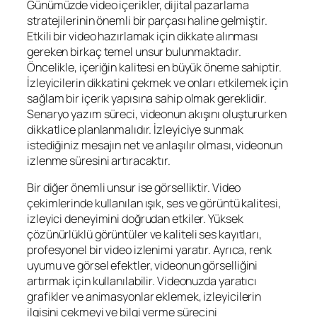
Günümüzde video içerikler, dijital pazarlama
stratejilerinin önemli bir parçası haline gelmiştir.
Etkili bir video hazırlamak için dikkate alınması
gereken birkaç temel unsur bulunmaktadır.
Öncelikle, içeriğin kalitesi en büyük öneme sahiptir.
İzleyicilerin dikkatini çekmek ve onları etkilemek için
sağlam bir içerik yapısına sahip olmak gereklidir.
Senaryo yazım süreci, videonun akışını oluştururken
dikkatlice planlanmalıdır. İzleyiciye sunmak
istediğiniz mesajın net ve anlaşılır olması, videonun
izlenme süresini artıracaktır.
Bir diğer önemli unsur ise görselliktir. Video
çekimlerinde kullanılan ışık, ses ve görüntü kalitesi,
izleyici deneyimini doğrudan etkiler. Yüksek
çözünürlüklü görüntüler ve kaliteli ses kayıtları,
profesyonel bir video izlenimi yaratır. Ayrıca, renk
uyumu ve görsel efektler, videonun görselliğini
artırmak için kullanılabilir. Videonuzda yaratıcı
grafikler ve animasyonlar eklemek, izleyicilerin
ilgisini çekmeyi ve bilgi verme sürecini