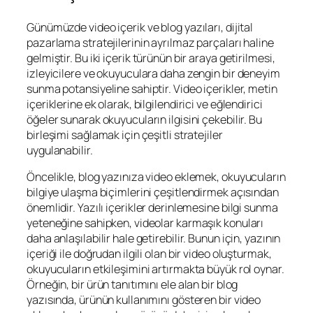
Günümüzde video içerik ve blog yazıları, dijital
pazarlama stratejilerinin ayrılmaz parçaları haline
gelmiştir. Bu iki içerik türünün bir araya getirilmesi,
izleyicilere ve okuyuculara daha zengin bir deneyim
sunma potansiyeline sahiptir. Video içerikler, metin
içeriklerine ek olarak, bilgilendirici ve eğlendirici
öğeler sunarak okuyucuların ilgisini çekebilir. Bu
birleşimi sağlamak için çeşitli stratejiler
uygulanabilir.
Öncelikle, blog yazınıza video eklemek, okuyucuların
bilgiye ulaşma biçimlerini çeşitlendirmek açısından
önemlidir. Yazılı içerikler derinlemesine bilgi sunma
yeteneğine sahipken, videolar karmaşık konuları
daha anlaşılabilir hale getirebilir. Bunun için, yazının
içeriği ile doğrudan ilgili olan bir video oluşturmak,
okuyucuların etkileşimini artırmakta büyük rol oynar.
Örneğin, bir ürün tanıtımını ele alan bir blog
yazısında, ürünün kullanımını gösteren bir video