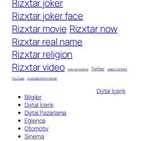
Rizxtar joker
Rizxtar joker face
Rizxtar movie
Rizxtar now
Rizxtar real name
Rizxtar religion
Rizxtar video
Twitter
sosyal medya
video content
YouTube
youtube information
Dijital İçerik
Bilgiler
Dijital İçerik
Dijital Pazarlama
Eğlence
Otomotiv
Sinema