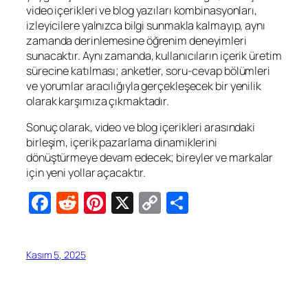
video içerikleri ve blog yazıları kombinasyonları,
izleyicilere yalnızca bilgi sunmakla kalmayıp, aynı
zamanda derinlemesine öğrenim deneyimleri
sunacaktır. Aynı zamanda, kullanıcıların içerik üretim
sürecine katılması; anketler, soru-cevap bölümleri
ve yorumlar aracılığıyla gerçekleşecek bir yenilik
olarak karşımıza çıkmaktadır.
Sonuç olarak, video ve blog içerikleri arasındaki
birleşim, içerik pazarlama dinamiklerini
dönüştürmeye devam edecek; bireyler ve markalar
için yeni yollar açacaktır.
Facebook
Reddit
Pinterest
X
Copy
Share
Link
Kasım 5, 2025