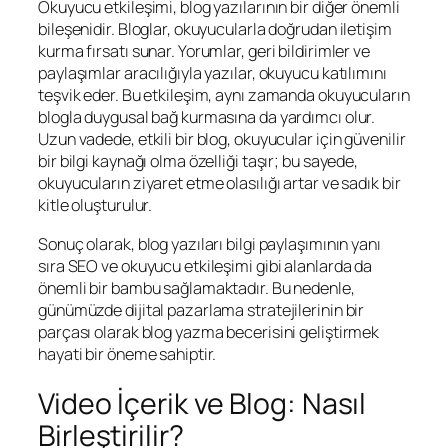
Okuyucu etkileşimi, blog yazılarının bir diğer önemli
bileşenidir. Bloglar, okuyucularla doğrudan iletişim
kurma fırsatı sunar. Yorumlar, geri bildirimler ve
paylaşımlar aracılığıyla yazılar, okuyucu katılımını
teşvik eder. Bu etkileşim, aynı zamanda okuyucuların
blogla duygusal bağ kurmasına da yardımcı olur.
Uzun vadede, etkili bir blog, okuyucular için güvenilir
bir bilgi kaynağı olma özelliği taşır; bu sayede,
okuyucuların ziyaret etme olasılığı artar ve sadık bir
kitle oluşturulur.
Sonuç olarak, blog yazıları bilgi paylaşımının yanı
sıra SEO ve okuyucu etkileşimi gibi alanlarda da
önemli bir bambu sağlamaktadır. Bu nedenle,
günümüzde dijital pazarlama stratejilerinin bir
parçası olarak blog yazma becerisini geliştirmek
hayati bir öneme sahiptir.
Video İçerik ve Blog: Nasıl
Birleştirilir?