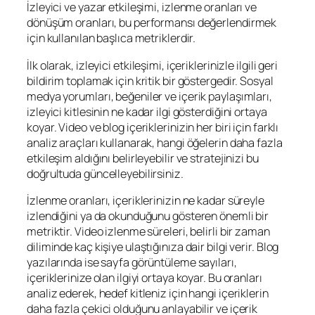
İzleyici ve yazar etkileşimi, izlenme oranları ve
dönüşüm oranları, bu performansı değerlendirmek
için kullanılan başlıca metriklerdir.
İlk olarak, izleyici etkileşimi, içeriklerinizle ilgili geri
bildirim toplamak için kritik bir göstergedir. Sosyal
medya yorumları, beğeniler ve içerik paylaşımları,
izleyici kitlesinin ne kadar ilgi gösterdiğini ortaya
koyar. Video ve blog içeriklerinizin her biri için farklı
analiz araçları kullanarak, hangi öğelerin daha fazla
etkileşim aldığını belirleyebilir ve stratejinizi bu
doğrultuda güncelleyebilirsiniz.
İzlenme oranları, içeriklerinizin ne kadar süreyle
izlendiğini ya da okunduğunu gösteren önemli bir
metriktir. Video izlenme süreleri, belirli bir zaman
diliminde kaç kişiye ulaştığınıza dair bilgi verir. Blog
yazılarında ise sayfa görüntüleme sayıları,
içeriklerinize olan ilgiyi ortaya koyar. Bu oranları
analiz ederek, hedef kitleniz için hangi içeriklerin
daha fazla çekici olduğunu anlayabilir ve içerik