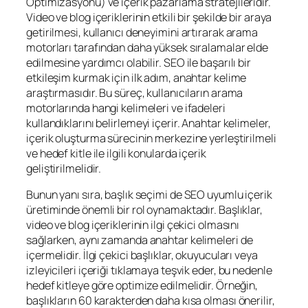
Optimizasyonu) ve içerik pazarlama stratejileridir.
Video ve blog içeriklerinin etkili bir şekilde bir araya
getirilmesi, kullanıcı deneyimini artırarak arama
motorları tarafından daha yüksek sıralamalar elde
edilmesine yardımcı olabilir. SEO ile başarılı bir
etkileşim kurmak için ilk adım, anahtar kelime
araştırmasıdır. Bu süreç, kullanıcıların arama
motorlarında hangi kelimeleri ve ifadeleri
kullandıklarını belirlemeyi içerir. Anahtar kelimeler,
içerik oluşturma sürecinin merkezine yerleştirilmeli
ve hedef kitle ile ilgili konularda içerik
geliştirilmelidir.
Bunun yanı sıra, başlık seçimi de SEO uyumlu içerik
üretiminde önemli bir rol oynamaktadır. Başlıklar,
video ve blog içeriklerinin ilgi çekici olmasını
sağlarken, aynı zamanda anahtar kelimeleri de
içermelidir. İlgi çekici başlıklar, okuyucuları veya
izleyicileri içeriği tıklamaya teşvik eder, bu nedenle
hedef kitleye göre optimize edilmelidir. Örneğin,
başlıkların 60 karakterden daha kısa olması önerilir,