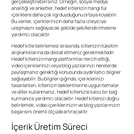
gerçekleştirebilirsiniz. Örneğin, sosyal medya
analitiği ve anketler, hedef kitlenizin hangi tür
içeriklere daha çok ilgi duyduğunu ortaya koyabilir.
Bu veriler, içeriklerinizin daha fazla izleyiciye
ulaşmasını sağlayacak şekilde şekillendirilmesine
yardımcı olacaktır.
Hedef kitle belirlemesi sırasında, kitlenizin tüketim
alışkanlıklarına da dikkat etmeniz gerekmektedir.
Hedef kitlenizin hangi platformları tercih ettiği,
video içeriklerinizi veya blog yazılarınızı nerelerde
paylaşmanız gerektiği konusunda aydınlatıcı bilgiler
sağlayabilir. Bu bilgiler ışığında, içeriklerinizi
tasarlarken, kitlenizin beklentilerine uygun temalar
ve diller kullanmanız, hedef kitlenizle kalıcı bir bağ
kurmanıza yardımcı olacaktır. Hedef kitlenizi doğru
belirlemek, video içeriklerinizin ve blog yazılarınızın
başarısını önemli ölçüde artıracaktır.
İçerik Üretim Süreci