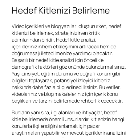
Hedef Kitlenizi Belirleme
Video içerikleri ve blog yazıları oluştururken, hedef
kitlenizi belirlemek, stratejinizin en kritik
adımlarından biridir. Hedef kitle analizi,
içeriklerinizin hem etkileşimini artıracak hem de
doğru mesajı iletebilmenize yardımcı olacaktır.
Başarılı bir hedef kitle analizi için öncelikle
demografik faktörleri göz önünde bulundurmalısınız.
Yaş, cinsiyet, eğitim durumu ve coğrafi konum gibi
bilgileri toplayarak, potansiyel izleyici kitleniz
hakkında daha fazla bilgi edinebilirsiniz. Bu veriler,
videolarınız ve blog makaleleriniz için içerik konu
başlıkları ve tarzını belirlemede rehberlik edecektir.
Bunların yanı sıra, ilgi alanları ve ihtiyaçlar, hedef
kitle belirlemede önemli unsurlardır. Kitlenizin hangi
konularla ilgilendiğini anlamak için pazar
araştırmaları yapabilir ve mevcut içeriklerin analizini