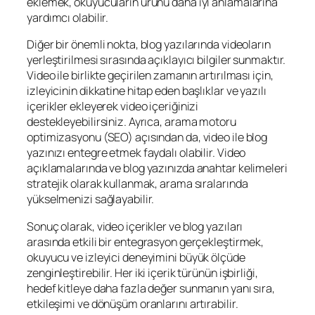
eklemek, okuyucuların ürünü daha iyi anlamalarına
yardımcı olabilir.
Diğer bir önemli nokta, blog yazılarında videoların
yerleştirilmesi sırasında açıklayıcı bilgiler sunmaktır.
Video ile birlikte geçirilen zamanın artırılması için,
izleyicinin dikkatine hitap eden başlıklar ve yazılı
içerikler ekleyerek video içeriğinizi
destekleyebilirsiniz. Ayrıca, arama motoru
optimizasyonu (SEO) açısından da, video ile blog
yazınızı entegre etmek faydalı olabilir. Video
açıklamalarında ve blog yazınızda anahtar kelimeleri
stratejik olarak kullanmak, arama sıralarında
yükselmenizi sağlayabilir.
Sonuç olarak, video içerikler ve blog yazıları
arasında etkili bir entegrasyon gerçekleştirmek,
okuyucu ve izleyici deneyimini büyük ölçüde
zenginleştirebilir. Her iki içerik türünün işbirliği,
hedef kitleye daha fazla değer sunmanın yanı sıra,
etkileşimi ve dönüşüm oranlarını artırabilir.